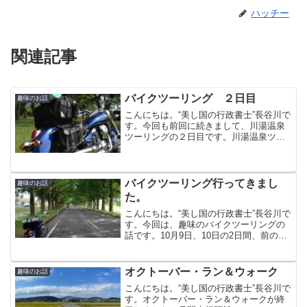
ハッチー
関連記事
バイクツーリング ２日目
趣味のお話
こんにちは。“美し国の行政書士”長谷川で
す。今回も前回に続きまして、川湯温泉
ツーリングの２日目です。川湯温泉ツー
リングと言いながら、川湯温泉には全然
触れていないので少し書きます。川湯温
泉の特徴は、何といっても川をせき止め
てできる巨大露天風呂...
バイクツーリング行ってきまし
趣味のお話
た。
こんにちは。“美し国の行政書士”長谷川で
す。今回は、趣味のバイクツーリングの
話です。10月9日、10日の2日間、前の職
場のツーリングメンバー4名＋車サポート
メンバー3名、私を含め総勢8名で和歌山
県、川湯温泉へ行ってきました。初日
オクトーバー・ラン＆ウォーク
趣味のお話
は、鬼ヶ城、...
こんにちは。“美し国の行政書士”長谷川で
す。オクトーバー・ラン＆ウォークが終