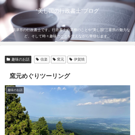
“美し国の行政書士”ブログ
三重県津市の行政書士です。行政書士の業務のことや“美し国”三重県の魅力な
ど、そして時々趣味のことを交えながら発信します。
趣味のお話
信楽
窯元
伊賀焼
窯元めぐりツーリング
趣味のお話