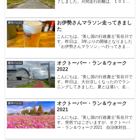
了しました。月間走行距離は、１０１．
７㎞でした。何とか自己目標はクリアで
きましたが、途中足のねん挫で１週間ほ
ど走れない期間があったのが悔やまれま
す。久々のランニング...
お伊勢さんマラソン走ってきまし
趣味のお話
た
こんにちは。“美し国の行政書士”長谷川で
す。昨日は、3年ぶりの開催となりました
「お伊勢さんマラソン」へ行ってきまし
た。数日前までは雨の予報が出てました
が、当日は雨の心配もなくマラソン日和
となりました。自分自身ハーフマラソン
オクトーバー・ラン＆ウォーク
趣味のお話
を走るのは3年ぶり...
2022
こんにちは。“美し国の行政書士”長谷川で
す。昨日は、大分涼しくなったのでラン
ニングしてきました。夏とは違い、走っ
ていても風が気持ちいい。今年もオクト
ーバー・ラン＆ウォークにエントリーし
たので距離を稼がないといけないのと、
オクトーバー・ラン＆ウォーク
趣味のお話
今月菰野で開催される...
2021
こんにちは。“美し国の行政書士”長谷川で
す。突然ではございますが、オクトーバ
ー・ラン＆ウォーク2021 自治体対抗戦
にエントリーしました！RUNNETから
「津市も参加します！」というお知らせ