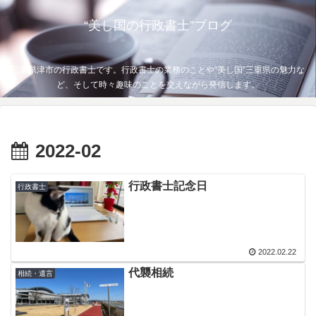
“美し国の行政書士”ブログ
三重県津市の行政書士です。行政書士の業務のことや“美し国”三重県の魅力な
ど、そして時々趣味のことを交えながら発信します。
2022-02
行政書士記念日
行政書士
2022.02.22
代襲相続
相続・遺言