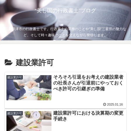
“美し国の行政書士”ブログ
三重県津市の行政書士です。行政書士の業務のことや“美し国”三重県の魅力な
ど、そして時々趣味のことを交えながら発信します。
建設業許可
そろそろ引退をお考えの建設業者
建設業許可
の社長さんが引退前にやっておく
べき許可の引継ぎの準備
2025.01.16
建設業許可における決算期の変更
建設業許可
手続き