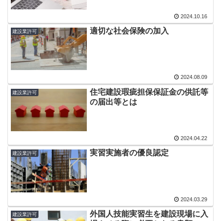
2024.10.16
適切な社会保険の加入
建設業許可
2024.08.09
住宅建設瑕疵担保保証金の供託等
建設業許可
の届出等とは
2024.04.22
実習実施者の優良認定
建設業許可
2024.03.29
外国人技能実習生を建設現場に入
建設業許可