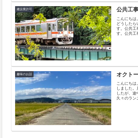
公共工
建設業許可
こんにちは
どうしたら
す。公共工
す。公共工事
オクト
趣味のお話
こんにちは
しました。
したが、途
久々のランニ