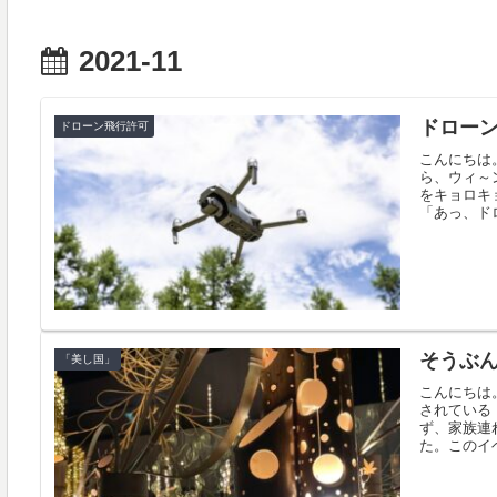
2021-11
ドロー
ドローン飛行許可
こんにちは
ら、ウィ～
をキョロキ
「あっ、ドロ
そうぶ
「美し国」
こんにちは
されている
ず、家族連
た。このイベ