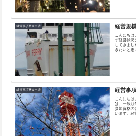
経営規
経営事項審査申請
こんにちは
ず経営状況
してきまし
きたいと思い
経営事
経営事項審査申請
こんにちは
は、一般競
参加資格の
います。経営