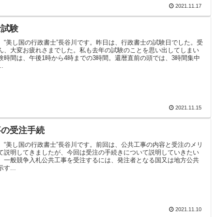
2021.11.17
士試験
。“美し国の行政書士”長谷川です。昨日は、行政書士の試験日でした。受
ん、大変お疲れさまでした。私も去年の試験のことを思い出してしまい
験時間は、午後1時から4時までの3時間。還暦直前の頭では、3時間集中
.
2021.11.15
事の受注手続
。“美し国の行政書士”長谷川です。前回は、公共工事の内容と受注のメリ
て説明してきましたが、今回は受注の手続きについて説明していきたい
。一般競争入札公共工事を受注するには、発注者となる国又は地方公共
す...
2021.11.10