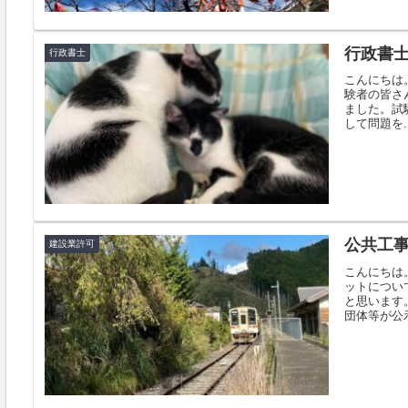
行政書
行政書士
こんにちは
験者の皆さ
ました。試
して問題を..
公共工
建設業許可
こんにちは
ットについ
と思います
団体等が公示