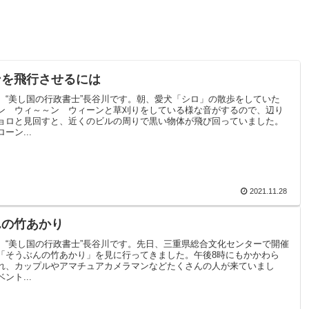
ンを飛行させるには
。“美し国の行政書士”長谷川です。朝、愛犬「シロ」の散歩をしていた
ン ウィ～～ン ウィーンと草刈りをしている様な音がするので、辺り
ョロと見回すと、近くのビルの周りで黒い物体が飛び回っていました。
ーン...
2021.11.28
んの竹あかり
。“美し国の行政書士”長谷川です。先日、三重県総合文化センターで開催
「そうぶんの竹あかり」を見に行ってきました。午後8時にもかかわら
れ、カップルやアマチュアカメラマンなどたくさんの人が来ていまし
ント...