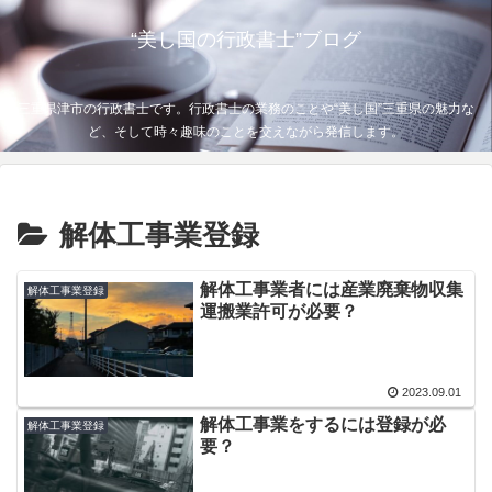
“美し国の行政書士”ブログ
三重県津市の行政書士です。行政書士の業務のことや“美し国”三重県の魅力な
ど、そして時々趣味のことを交えながら発信します。
解体工事業登録
解体工事業者には産業廃棄物収集
解体工事業登録
運搬業許可が必要？
2023.09.01
解体工事業をするには登録が必
解体工事業登録
要？