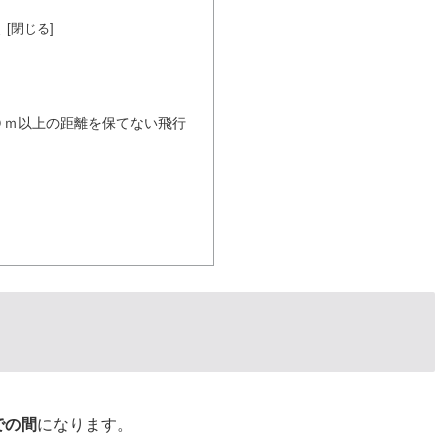
次
０ｍ以上の距離を保てない飛行
での間
になります。